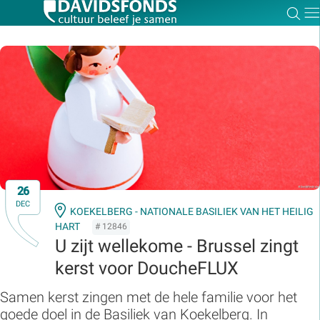
Zoe
Dir
Zoek:
Zoeken
26
DEC
KOEKELBERG - NATIONALE BASILIEK VAN HET HEILIG
HART
# 12846
U zijt wellekome - Brussel zingt
kerst voor DoucheFLUX
Samen kerst zingen met de hele familie voor het
goede doel in de Basiliek van Koekelberg. In